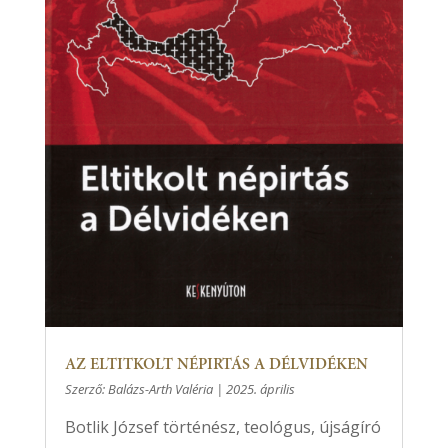
AZ ELTITKOLT NÉPIRTÁS A DÉLVIDÉKEN
Szerző:
Balázs-Arth Valéria
|
2025. április
Botlik József történész, teológus, újságíró