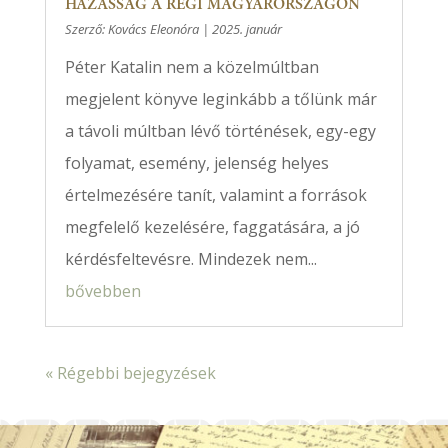
HÁZASSÁG A RÉGI MAGYARORSZÁGON
Szerző:
Kovács Eleonóra
|
2025. január
Péter Katalin nem a közelmúltban
megjelent könyve leginkább a tőlünk már
a távoli múltban lévő történések, egy-egy
folyamat, esemény, jelenség helyes
értelmezésére tanít, valamint a források
megfelelő kezelésére, faggatására, a jó
kérdésfeltevésre. Mindezek nem...
bővebben
« Régebbi bejegyzések