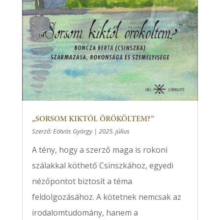
„SORSOM KIKTŐL ÖRÖKÖLTEM?”
Szerző:
Eötvös György
|
2025. július
A tény, hogy a szerző maga is rokoni
szálakkal köthető Csinszkához, egyedi
nézőpontot biztosít a téma
feldolgozásához. A kötetnek nemcsak az
irodalomtudomány, hanem a