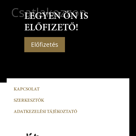
Csatlakozzon
LEGYEN ÖN IS
ELŐFIZETŐ!
Előfizetés
KAPCSOLAT
SZERKESZTŐK
ADATKEZELÉSI TÁJÉKOZTATÓ