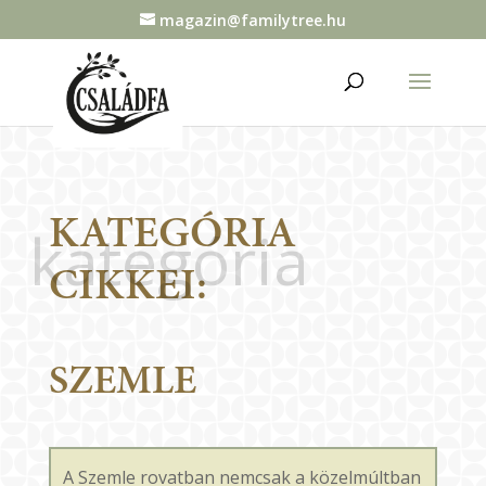
magazin@familytree.hu
KATEGÓRIA
kategória
CIKKEI:
SZEMLE
A Szemle rovatban nemcsak a közelmúltban