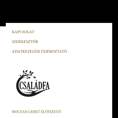
KAPCSOLAT
SZERKESZTŐK
ADATKEZELÉSI TÁJÉKOZTATÓ
HOGYAN LEHET ELŐFIZETŐ