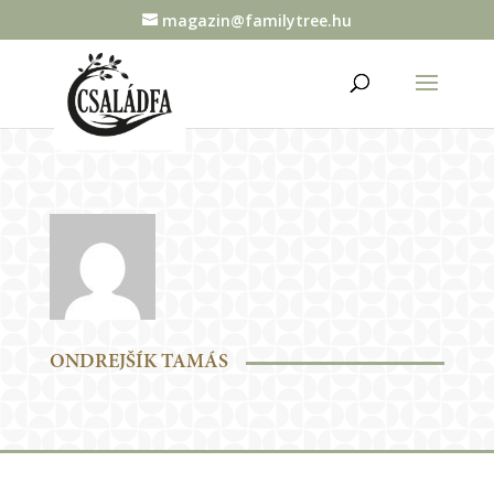
magazin@familytree.hu
ONDREJŠÍK TAMÁS