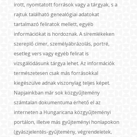
írott, nyomtatott források vagy a tárgyak, s a
rajtuk található genealógiai adatokat
tartalmazó feliratok mellett, egyéb
információkat is hordoznak. A síremlékeken
szereplő címer, személyábrázolás, portré,
esetleg vers vagy egyéb felirat is
vizsgálódásunk tárgya lehet. Az információk
természetesen csak más forrásokkal
kiegészülve adnak viszonylag teljes képet.
Napjainkban már sok közgyűjtemény
számtalan dokumentuma érhető el az
interneten a Hungaricana közgyűjteményi
portálon, illetve más gyűjteményi honlapokon
(gyászjelentés-gyűjtemény, végrendeletek,