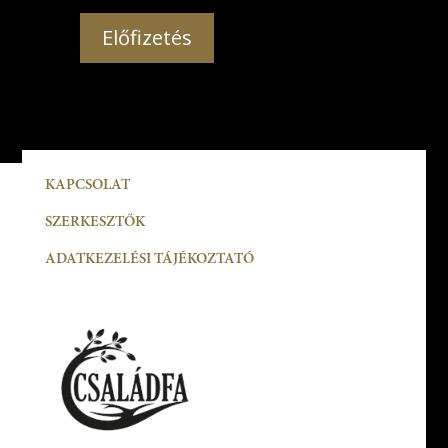
Előfizetés
KAPCSOLAT
SZERKESZTŐK
ADATKEZELÉSI TÁJÉKOZTATÓ