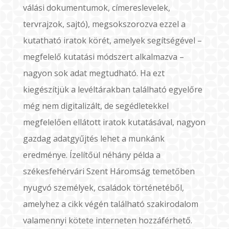
válási dokumentumok, címereslevelek,
tervrajzok, sajtó), megsokszorozva ezzel a
kutatható iratok körét, amelyek segítségével –
megfelelő kutatási módszert alkalmazva –
nagyon sok adat megtudható. Ha ezt
kiegészítjük a levéltárakban található egyelőre
még nem digitalizált, de segédletekkel
megfelelően ellátott iratok kutatásával, nagyon
gazdag adatgyűjtés lehet a munkánk
eredménye. Ízelítőül néhány példa a
székesfehérvári Szent Háromság temetőben
nyugvó személyek, családok történetéből,
amelyhez a cikk végén található szakirodalom
valamennyi kötete interneten hozzáférhető.