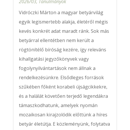
2026/03
,
Tanulmányok
Vidróczki Márton a magyar betyárvilág
egyik legismertebb alakja, életéről mégis
kevés konkrét adat maradt ránk. Sok más
betyárral ellentétben nem került a
rögtönítélő bíróság kezére, így releváns
kihallgatási jegyzőkönyvek vagy
fogolynyilvántartások nem állnak a
rendelkezésünkre. Elsődleges források
szűkében főként korabeli újságcikkekre,
és a halálát követően terjedő legendákra
támaszkodhatunk, amelyek nyomán
mozaikosan kirajzolódik előttünk a híres
betyár életútja. E közleményünk, folytatva