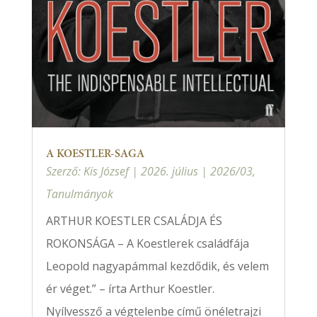
A KOESTLER-SAGA
Szerző:
Kis József
|
2026. július
|
2026/03
,
Tanulmányok
ARTHUR KOESTLER CSALÁDJA ÉS
ROKONSÁGA – A Koestlerek családfája
Leopold nagyapámmal kezdődik, és velem
ér véget.” – írta Arthur Koestler.
Nyílvessző a végtelenbe című önéletrajzi