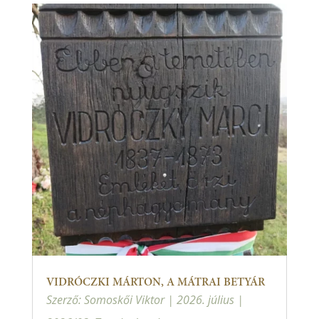
VIDRÓCZKI MÁRTON, A MÁTRAI BETYÁR
Szerző:
Somoskői Viktor
|
2026. július
|