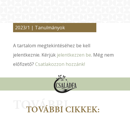
2023/1
|
Tanulmányok
A tartalom megtekintéséhez be kell
jelentkeznie. Kérjük
jelentkezzen be
. Még nem
előfizető?
Csatlakozzon hozzánk!
TOVÁBBI
TOVÁBBI CIKKEK: