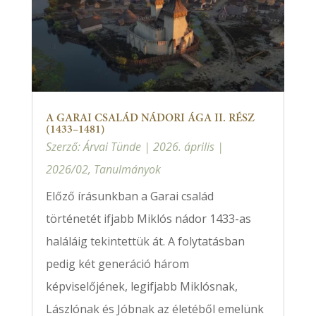
A GARAI CSALÁD NÁDORI ÁGA II. RÉSZ
(1433–1481)
Szerző:
Árvai Tünde
|
2026. április
|
2026/02
,
Tanulmányok
Előző írásunkban a Garai család
történetét ifjabb Miklós nádor 1433-as
haláláig tekintettük át. A folytatásban
pedig két generáció három
képviselőjének, legifjabb Miklósnak,
Lászlónak és Jóbnak az életéből emelünk