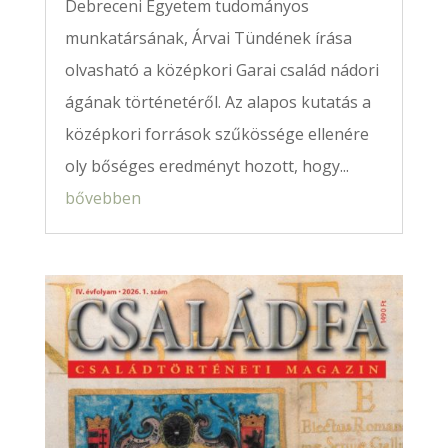
Debreceni Egyetem tudományos
munkatársának, Árvai Tündének írása
olvasható a középkori Garai család nádori
ágának történetéről. Az alapos kutatás a
középkori források szűkössége ellenére
oly bőséges eredményt hozott, hogy...
bővebben