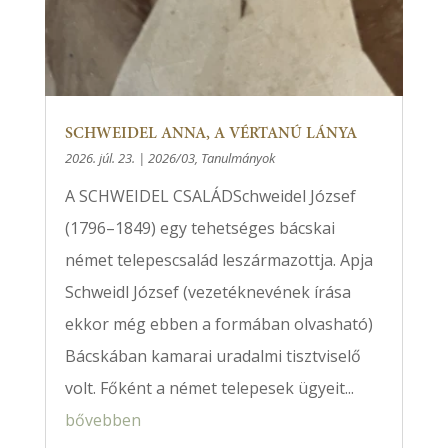
SCHWEIDEL ANNA, A VÉRTANÚ LÁNYA
2026. júl. 23.
|
2026/03
,
Tanulmányok
A SCHWEIDEL CSALÁDSchweidel József
(1796–1849) egy tehetséges bácskai
német telepescsalád leszármazottja. Apja
Schweidl József (vezetéknevének írása
ekkor még ebben a formában olvasható)
Bácskában kamarai uradalmi tisztviselő
volt. Főként a német telepesek ügyeit...
bővebben