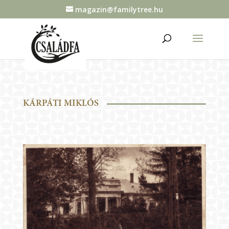
magazin@familytree.hu
KÁRPÁTI MIKLÓS