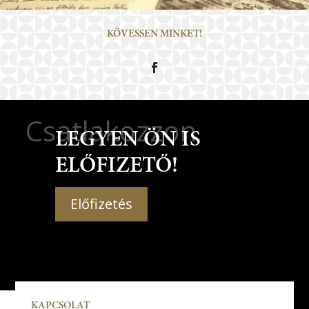
KÖVESSEN MINKET!
Csatlakozzon
LEGYEN ÖN IS
ELŐFIZETŐ!
Előfizetés
KAPCSOLAT