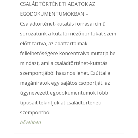
CSALÁDTÖRTÉNETI ADATOK AZ
EGODOKUMENTUMOKBAN –
Családtörténet-kutatás forrásai című
sorozatunk a kutatói nézőpontokat szem
előtt tartva, az adattartalmak
fellelhetőségére koncentrálva mutatja be
mindazt, ami a családtörténet-kutatás
szempontjából hasznos lehet. Ezúttal a
magániratok egy sajátos csoportját, az
úgynevezett egodokumentumok főbb
típusait tekintjük át családtörténeti
szempontból.
bővebben