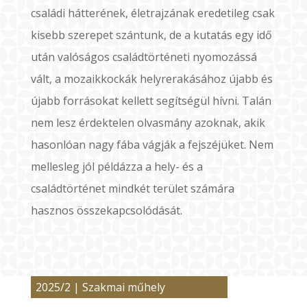
családi hátterének, életrajzának eredetileg csak
kisebb szerepet szántunk, de a kutatás egy idő
után valóságos családtörténeti nyomozássá
vált, a mozaikkockák helyrerakásához újabb és
újabb forrásokat kellett segítségül hívni. Talán
nem lesz érdektelen olvasmány azoknak, akik
hasonlóan nagy fába vágják a fejszéjüket. Nem
mellesleg jól példázza a hely- és a
családtörténet mindkét terület számára
hasznos összekapcsolódását.
2025/2
|
Szakmai műhely