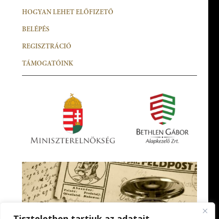
HOGYAN LEHET ELŐFIZETŐ
BELÉPÉS
REGISZTRÁCIÓ
TÁMOGATÓINK
Tiszteletben tartjuk az adatait