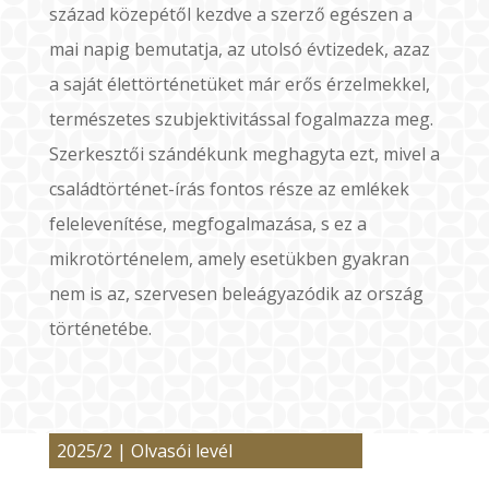
század közepétől kezdve a szerző egészen a
mai napig bemutatja, az utolsó évtizedek, azaz
a saját élettörténetüket már erős érzelmekkel,
természetes szubjektivitással fogalmazza meg.
Szerkesztői szándékunk meghagyta ezt, mivel a
családtörténet-írás fontos része az emlékek
felelevenítése, megfogalmazása, s ez a
mikrotörténelem, amely esetükben gyakran
nem is az, szervesen beleágyazódik az ország
történetébe.
2025/2
|
Olvasói levél