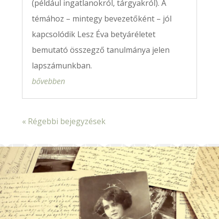
(például ingatlanokról, tárgyakról). A
témához – mintegy bevezetőként – jól
kapcsolódik Lesz Éva betyáréletet
bemutató összegző tanulmánya jelen
lapszámunkban.
bővebben
« Régebbi bejegyzések