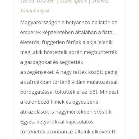
Szerző:
Lesz Éva
|
2025. április
|
2025/2
,
Tanulmányok
Magyarországon a betyár szó hallatán az
emberek képzeletében általában a fiatal,
életerős, független férfiak alakja jelenik
meg, akik hőstetteik során megbüntették
a gazdagokat és segítették
a szegényeket. A nagy tettek között pedig
a csárdákban történő vidám mulatozással,
borozgatással töltötték el az időt. Mindezt
a különböző filmek és egyes zenei
ábrázolások is nagymértékben erősítik.
Egyes, betyárokkal kapcsolatos
történetek azonban az általuk elkövetett