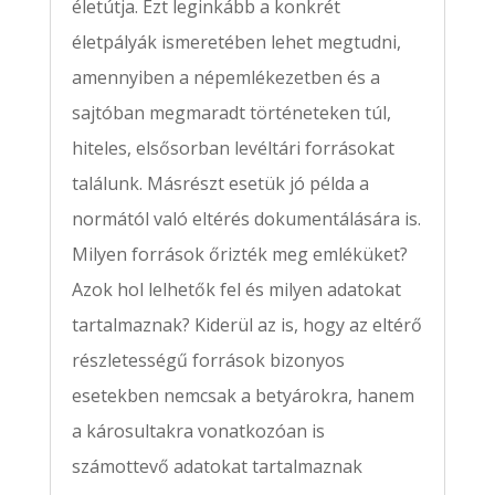
életútja. Ezt leginkább a konkrét
életpályák ismeretében lehet megtudni,
amennyiben a népemlékezetben és a
sajtóban megmaradt történeteken túl,
hiteles, elsősorban levéltári forrásokat
találunk. Másrészt esetük jó példa a
normától való eltérés dokumentálására is.
Milyen források őrizték meg emléküket?
Azok hol lelhetők fel és milyen adatokat
tartalmaznak? Kiderül az is, hogy az eltérő
részletességű források bizonyos
esetekben nemcsak a betyárokra, hanem
a károsultakra vonatkozóan is
számottevő adatokat tartalmaznak