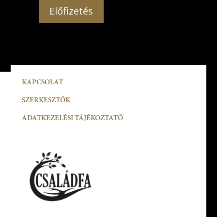
Előfizetés
KAPCSOLAT
SZERKESZTŐK
ADATKEZELÉSI TÁJÉKOZTATÓ