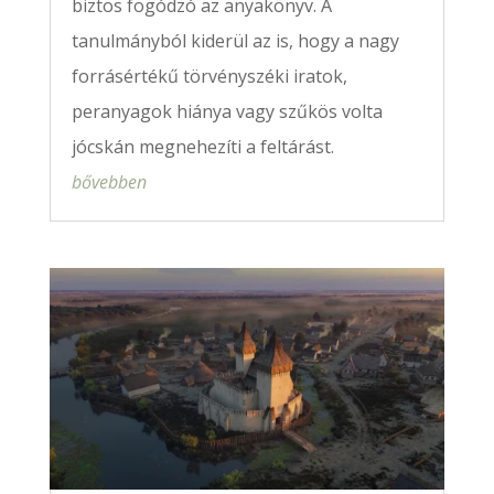
biztos fogódzó az anyakönyv. A
tanulmányból kiderül az is, hogy a nagy
forrásértékű törvényszéki iratok,
peranyagok hiánya vagy szűkös volta
jócskán megnehezíti a feltárást.
bővebben