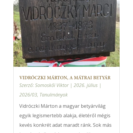
VIDRÓCZKI MÁRTON, A MÁTRAI BETYÁR
Szerző:
Somoskői Viktor
|
2026. július
|
2026/03
,
Tanulmányok
Vidróczki Márton a magyar betyárvilág
egyik legismertebb alakja, életéről mégis
kevés konkrét adat maradt ránk. Sok más