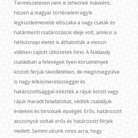
Természetesen nem is tehetnek másként,
hiszen a magyar történelem egyik
legküzdelmesebb időszaka a nagy csaták és
határmenti csatározások ideje volt, amikor a
hétköznapi életet is áthatották a messzi
vidéken zajlott ütközetek hírei. A Nádasdy
családban a feleségek ilyen körülmények
között férjük távollétében, de megözvegyülve
is nagy lelkiismeretességgel és
határozottsággal intézték a rájuk bízott vagy
rájuk maradt feladatokat, védték családjuk
érdekeit és birtokaik épségét. Erős, határozott
asszonyok voltak erős és határozott férjek
mellett. Semmi okunk nincs arra, hogy