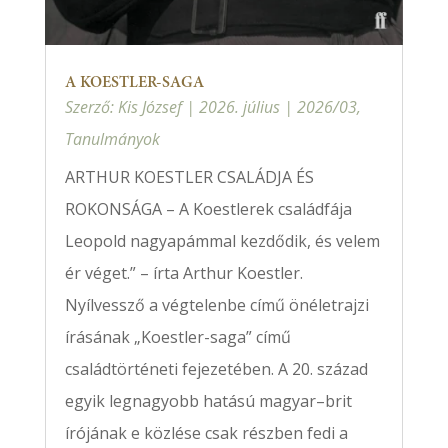
A KOESTLER-SAGA
Szerző:
Kis József
|
2026. július
|
2026/03
,
Tanulmányok
ARTHUR KOESTLER CSALÁDJA ÉS
ROKONSÁGA – A Koestlerek családfája
Leopold nagyapámmal kezdődik, és velem
ér véget.” – írta Arthur Koestler.
Nyílvessző a végtelenbe című önéletrajzi
írásának „Koestler-saga” című
családtörténeti fejezetében. A 20. század
egyik legnagyobb hatású magyar–brit
írójának e közlése csak részben fedi a