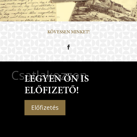
KÖVESSEN MINKET!
Csatlakozzon
LEGYEN ÖN IS
ELŐFIZETŐ!
Előfizetés