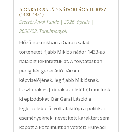
A GARAI CSALÁD NÁDORI ÁGA II. RÉSZ
(1433–1481)
Szerző:
Árvai Tünde
|
2026. április
|
2026/02
,
Tanulmányok
Előző írásunkban a Garai család
történetét ifjabb Miklós nádor 1433-as
haláláig tekintettük át. A folytatásban
pedig két generáció három
képviselőjének, legifjabb Miklósnak,
Lászlónak és Jóbnak az életéből emelünk
ki epizódokat. Bár Garai László a
legközelebbről volt alakítója a politikai
eseményeknek, nevesített karaktert sem
kapott a közelmúltban vetített Hunyadi