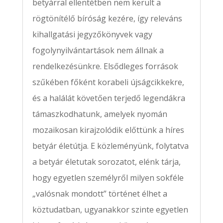
betyárral ellentétben nem került a
rögtönítélő bíróság kezére, így releváns
kihallgatási jegyzőkönyvek vagy
fogolynyilvántartások nem állnak a
rendelkezésünkre. Elsődleges források
szűkében főként korabeli újságcikkekre,
és a halálát követően terjedő legendákra
támaszkodhatunk, amelyek nyomán
mozaikosan kirajzolódik előttünk a híres
betyár életútja. E közleményünk, folytatva
a betyár életutak sorozatot, elénk tárja,
hogy egyetlen személyről milyen sokféle
„valósnak mondott” történet élhet a
köztudatban, ugyanakkor szinte egyetlen