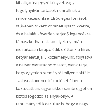
kihallgatási jegyzőkönyvek vagy
fogolynyilvántartások nem állnak a
rendelkezésünkre. Elsődleges források
szűkében főként korabeli újságcikkekre,
és a halálát követően terjedő legendákra
támaszkodhatunk, amelyek nyomán
mozaikosan kirajzolódik előttünk a híres
betyár életútja. E közleményünk, folytatva
a betyár életutak sorozatot, elénk tárja,
hogy egyetlen személyről milyen sokféle
„valósnak mondott” történet élhet a
köztudatban, ugyanakkor szinte egyetlen
biztos fogódzó az anyakönyv. A
tanulmányból kiderül az is, hogy a nagy