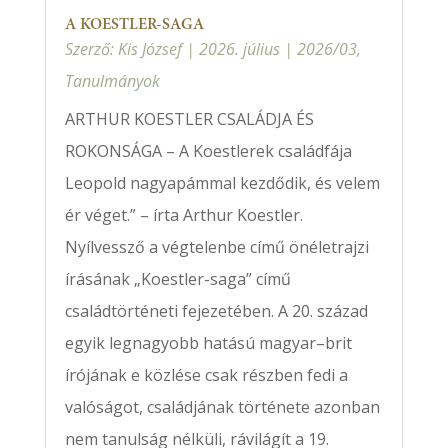
A KOESTLER-SAGA
Szerző:
Kis József
|
2026. július
|
2026/03
,
Tanulmányok
ARTHUR KOESTLER CSALÁDJA ÉS
ROKONSÁGA – A Koestlerek családfája
Leopold nagyapámmal kezdődik, és velem
ér véget.” – írta Arthur Koestler.
Nyílvessző a végtelenbe című önéletrajzi
írásának „Koestler-saga” című
családtörténeti fejezetében. A 20. század
egyik legnagyobb hatású magyar–brit
írójának e közlése csak részben fedi a
valóságot, családjának története azonban
nem tanulság nélküli, rávilágít a 19.