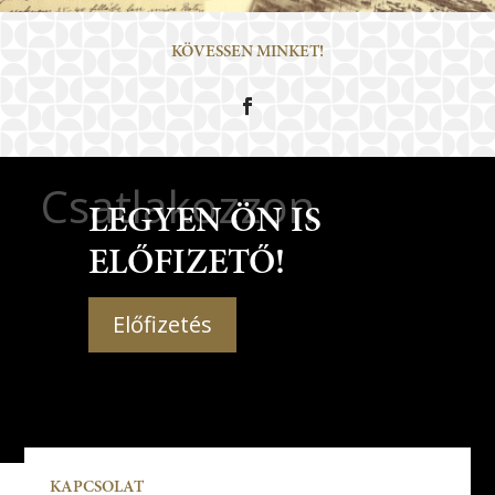
KÖVESSEN MINKET!
Csatlakozzon
LEGYEN ÖN IS
ELŐFIZETŐ!
Előfizetés
KAPCSOLAT