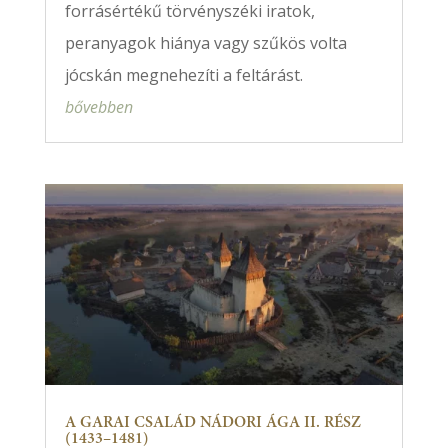
forrásértékű törvényszéki iratok,
peranyagok hiánya vagy szűkös volta
jócskán megnehezíti a feltárást.
bővebben
A GARAI CSALÁD NÁDORI ÁGA II. RÉSZ
(1433–1481)