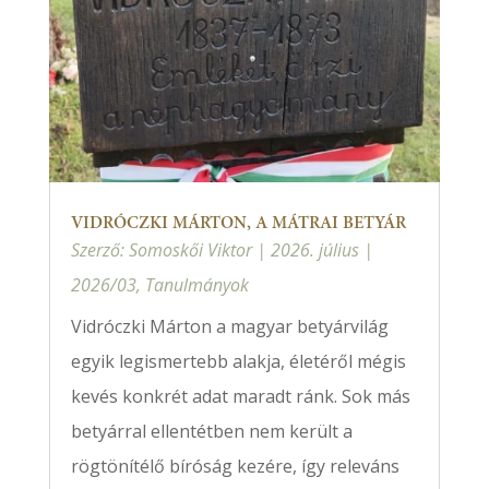
VIDRÓCZKI MÁRTON, A MÁTRAI BETYÁR
Szerző:
Somoskői Viktor
|
2026. július
|
2026/03
,
Tanulmányok
Vidróczki Márton a magyar betyárvilág
egyik legismertebb alakja, életéről mégis
kevés konkrét adat maradt ránk. Sok más
betyárral ellentétben nem került a
rögtönítélő bíróság kezére, így releváns