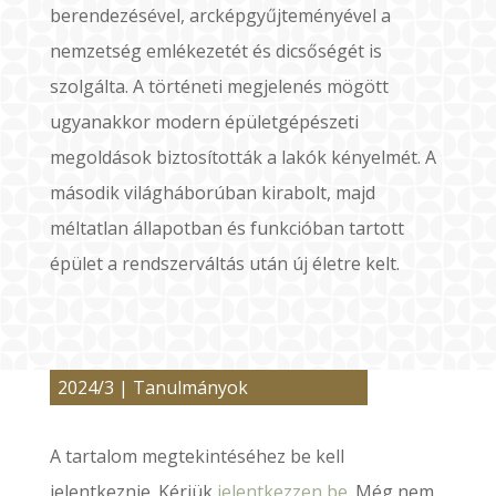
berendezésével, arcképgyűjteményével a
nemzetség emlékezetét és dicsőségét is
szolgálta. A történeti megjelenés mögött
ugyanakkor modern épületgépészeti
megoldások biztosították a lakók kényelmét. A
második világháborúban kirabolt, majd
méltatlan állapotban és funkcióban tartott
épület a rendszerváltás után új életre kelt.
2024/3
|
Tanulmányok
A tartalom megtekintéséhez be kell
jelentkeznie. Kérjük
jelentkezzen be
. Még nem