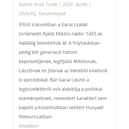
Szerző:
Árvai Tünde
|
2026. április
|
2026/02
,
Tanulmányok
Előző írásunkban a Garai család
történetét ifjabb Miklós nádor 1433-as
haláláig tekintettük át. A folytatásban
pedig két generáció három
képviselőjének, legifjabb Miklósnak,
Lászlónak és Jóbnak az életéből emelünk
ki epizódokat. Bár Garai László a
legközelebbről volt alakítója a politikai
eseményeknek, nevesített karaktert sem
kapott a közelmúltban vetített Hunyadi
filmsorozatban.
bővebben