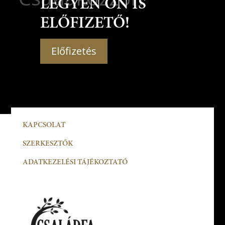
LEGYEN ÖN IS
ELŐFIZETŐ!
Előfizetés
KAPCSOLAT
SZERKESZTŐK
ADATKEZELÉSI TÁJÉKOZTATÓ