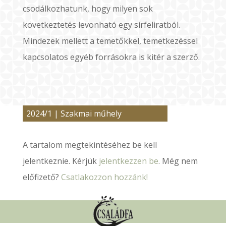
csodálkozhatunk, hogy milyen sok
következtetés levonható egy sírfeliratból.
Mindezek mellett a temetőkkel, temetkezéssel
kapcsolatos egyéb forrásokra is kitér a szerző.
2024/1
|
Szakmai műhely
A tartalom megtekintéséhez be kell
jelentkeznie. Kérjük
jelentkezzen be
. Még nem
előfizető?
Csatlakozzon hozzánk!