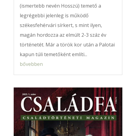
(ismertebb nevén Hosszú) temető a
legrégebbi jelenleg is működő
székesfehérvári sírkert, s mint ilyen,
magán hordozza az elmúlt 2-3 száz év
történetét. Már a török kor után a Palotai
kapun túli temetőként említi...
bővebben