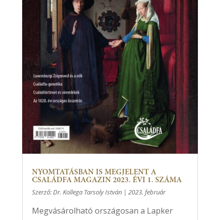
NYOMTATÁSBAN IS MEGJELENT A
CSALÁDFA MAGAZIN 2023. ÉVI 1. SZÁMA
Szerző:
Dr. Kollega Tarsoly István
|
2023. február
Megvásárolható országosan a Lapker